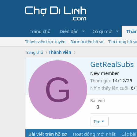
Trang chủ
Diễn đàn
Có gì mới
Thàn
Thành viên trực tuyến
Bài mới trên hồ sơ
Tìm trong hồ s
Trang chủ
Thành viên
GetRealSubs
G
New member
Tham gia
14/12/25
Nhìn thấy lần cuối
6/
Bài viết
9
Tìm
Bài viết trên hồ sơ
Hoạt động mới nhất
Các bài