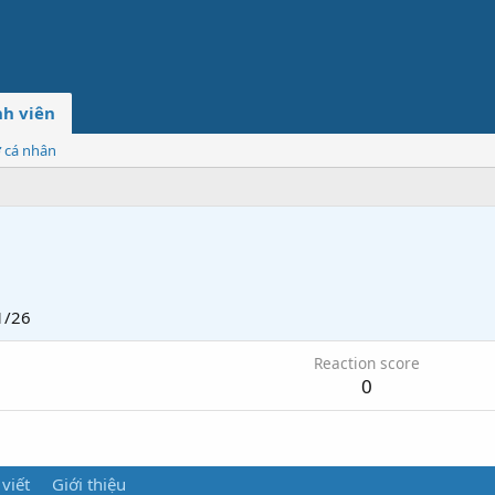
h viên
ơ cá nhân
1/26
Reaction score
0
 viết
Giới thiệu