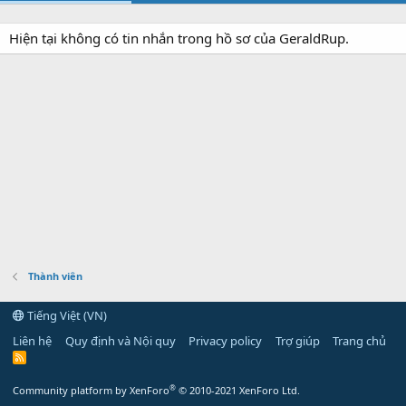
Hiện tại không có tin nhắn trong hồ sơ của GeraldRup.
Thành viên
Tiếng Việt (VN)
Liên hệ
Quy định và Nội quy
Privacy policy
Trợ giúp
Trang chủ
R
S
S
®
Community platform by XenForo
© 2010-2021 XenForo Ltd.