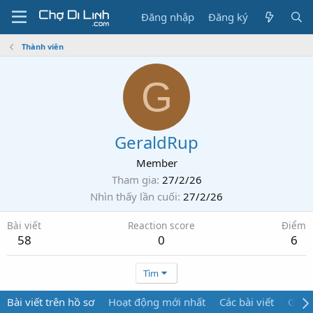
Đăng nhập
Đăng ký
Thành viên
G
GeraldRup
Member
Tham gia
27/2/26
Nhìn thấy lần cuối
27/2/26
Bài viết
Reaction score
Điểm
58
0
6
Tìm
Bài viết trên hồ sơ
Hoạt động mới nhất
Các bài viết
Giới 