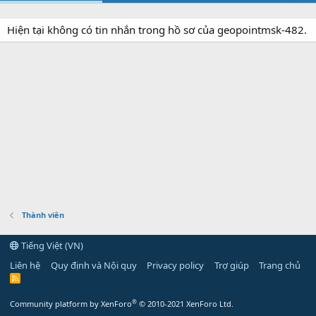
Hiện tại không có tin nhắn trong hồ sơ của geopointmsk-482.
Thành viên
Tiếng Việt (VN)
Liên hệ
Quy định và Nội quy
Privacy policy
Trợ giúp
Trang chủ
R
S
S
®
Community platform by XenForo
© 2010-2021 XenForo Ltd.