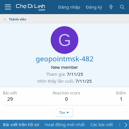
Đăng nhập
Đăng ký
Thành viên
G
geopointmsk-482
New member
Tham gia
7/11/25
Nhìn thấy lần cuối
7/11/25
Bài viết
Reaction score
Điểm
29
0
1
Tìm
Bài viết trên hồ sơ
Hoạt động mới nhất
Các bài viết
Giới 