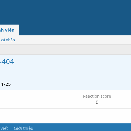
h viên
ơ cá nhân
-404
11/25
Reaction score
0
 viết
Giới thiệu