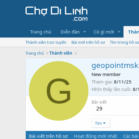
Trang chủ
Diễn đàn
Có gì mới
Thàn
Thành viên trực tuyến
Bài mới trên hồ sơ
Tìm trong hồ s
Trang chủ
Thành viên
geopointmsk
G
New member
Tham gia
8/11/25
Nhìn thấy lần cuối
8/
Bài viết
29
Tìm
Bài viết trên hồ sơ
Hoạt động mới nhất
Các bài