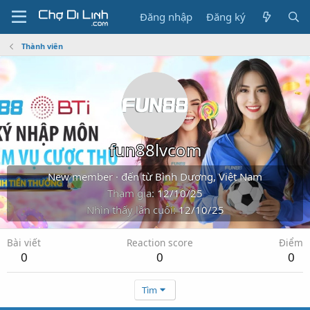
Đăng nhập
Đăng ký
Thành viên
fun88lvcom
New member
·
đến từ
Bình Dương, Việt Nam
Tham gia
12/10/25
Nhìn thấy lần cuối
12/10/25
Bài viết
Reaction score
Điểm
0
0
0
Tìm