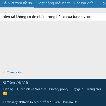
Bài viết trên hồ sơ
Hoạt động mới nhất
Các bài viết
Giới 
Hiện tại không có tin nhắn trong hồ sơ của fun88lvcom.
Thành viên
Tiếng Việt (VN)
Liên hệ
Quy định và Nội quy
Privacy policy
Trợ giúp
Trang chủ
R
S
S
®
Community platform by XenForo
© 2010-2021 XenForo Ltd.