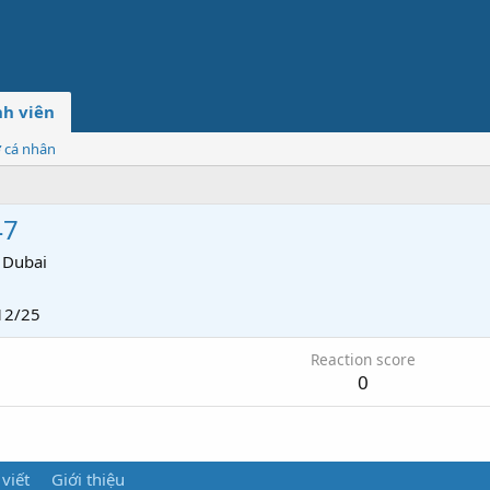
h viên
ơ cá nhân
47
Dubai
12/25
Reaction score
0
 viết
Giới thiệu