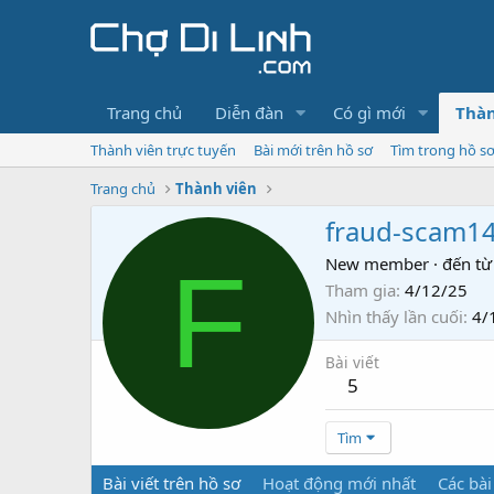
Trang chủ
Diễn đàn
Có gì mới
Thàn
Thành viên trực tuyến
Bài mới trên hồ sơ
Tìm trong hồ s
Trang chủ
Thành viên
fraud-scam1
F
New member
·
đến từ
Tham gia
4/12/25
Nhìn thấy lần cuối
4/
Bài viết
5
Tìm
Bài viết trên hồ sơ
Hoạt động mới nhất
Các bài