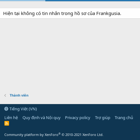
Hiện tại không có tin nhắn trong hồ sơ của Frankgusia.
Thành viên
Tiếng Việt (VN)
Liên hệ
Quy định và Nội quy
Privacy policy
Trợ giúp
Trang chủ
R
S
S
®
Community platform by XenForo
© 2010-2021 XenForo Ltd.