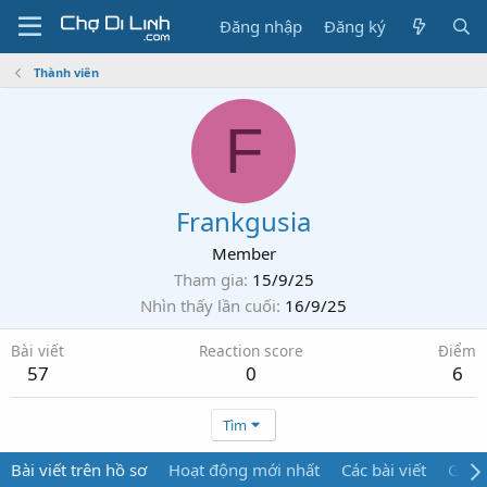
Đăng nhập
Đăng ký
Thành viên
F
Frankgusia
Member
Tham gia
15/9/25
Nhìn thấy lần cuối
16/9/25
Bài viết
Reaction score
Điểm
57
0
6
Tìm
Bài viết trên hồ sơ
Hoạt động mới nhất
Các bài viết
Giới 