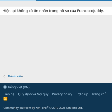
Hiện tại không có tin nhắn trong hồ sơ của Franciscojuddy.
Thành viên
Tiếng Việt (VN)
Liên hệ
Quy định và Nội quy
Privacy policy
Trợ giúp
Trang chủ
R
S
S
®
Community platform by XenForo
© 2010-2021 XenForo Ltd.