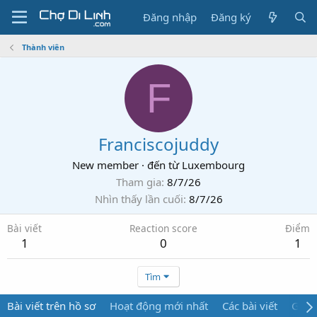
Đăng nhập
Đăng ký
Thành viên
F
Franciscojuddy
New member
·
đến từ
Luxembourg
Tham gia
8/7/26
Nhìn thấy lần cuối
8/7/26
Bài viết
Reaction score
Điểm
1
0
1
Tìm
Bài viết trên hồ sơ
Hoạt động mới nhất
Các bài viết
Giới 