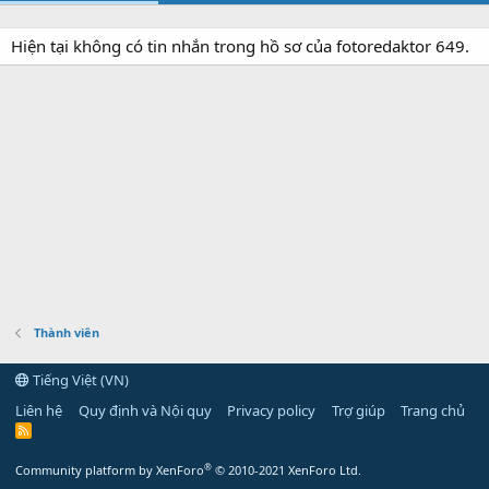
Hiện tại không có tin nhắn trong hồ sơ của fotoredaktor 649.
Thành viên
Tiếng Việt (VN)
Liên hệ
Quy định và Nội quy
Privacy policy
Trợ giúp
Trang chủ
R
S
S
®
Community platform by XenForo
© 2010-2021 XenForo Ltd.