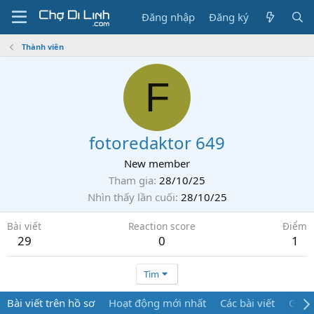
Đăng nhập
Đăng ký
Thành viên
F
fotoredaktor 649
New member
Tham gia
28/10/25
Nhìn thấy lần cuối
28/10/25
Bài viết
Reaction score
Điểm
29
0
1
Tìm
Bài viết trên hồ sơ
Hoạt động mới nhất
Các bài viết
Giới 