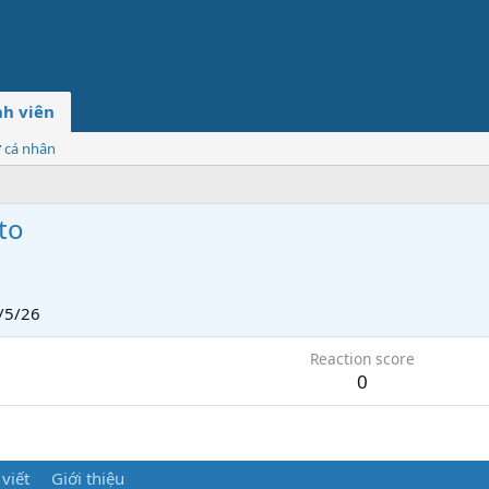
h viên
ơ cá nhân
to
/5/26
Reaction score
0
 viết
Giới thiệu