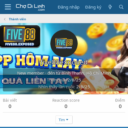
Đăng nhập
Đăng ký
Thành viên
five88exposed
New member
·
đến từ
Bình Thạnh, Hồ Chí Minh
Tham gia
2/8/25
Nhìn thấy lần cuối
2/8/25
Bài viết
Reaction score
Điểm
0
0
0
Tìm