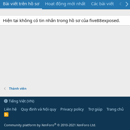
Bài viết trên hồ sơ
Hoạt động mới nhất
Các bài viết
Giới 
Hiện tại không có tin nhắn trong hồ sơ của five88exposed.
Thành viên
Tiếng Việt (VN)
Liên hệ
Quy định và Nội quy
Privacy policy
Trợ giúp
Trang chủ
R
S
S
®
Community platform by XenForo
© 2010-2021 XenForo Ltd.