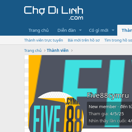
Trang chủ
Diễn đàn
Có gì mới
Thàn
Thành viên trực tuyến
Bài mới trên hồ sơ
Tìm trong hồ s
Trang chủ
Thành viên
Five88cymru
New member
·
đến t
Tham gia
4/5/25
Nhìn thấy lần cuối
4