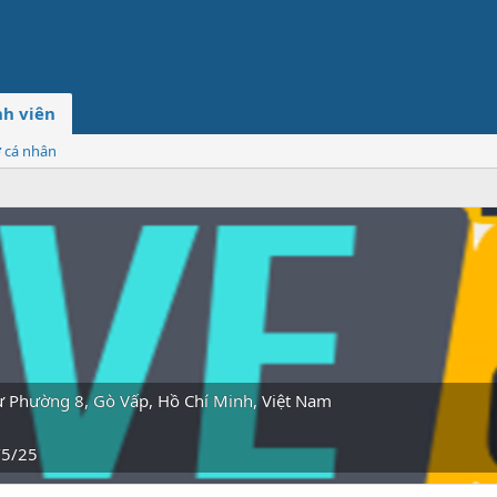
h viên
ơ cá nhân
ừ
Phường 8, Gò Vấp, Hồ Chí Minh, Việt Nam
/5/25