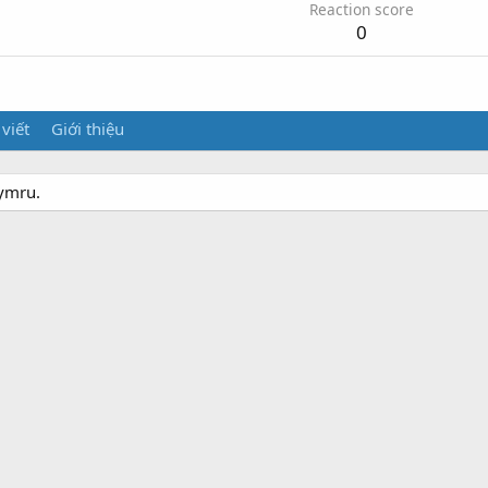
Reaction score
0
 viết
Giới thiệu
cymru.