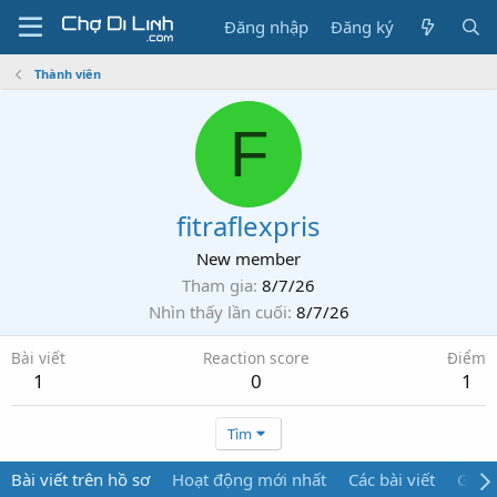
Đăng nhập
Đăng ký
Thành viên
F
fitraflexpris
New member
Tham gia
8/7/26
Nhìn thấy lần cuối
8/7/26
Bài viết
Reaction score
Điểm
1
0
1
Tìm
Bài viết trên hồ sơ
Hoạt động mới nhất
Các bài viết
Giới 