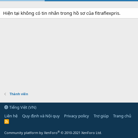
Hiện tại không có tin nhắn trong hồ sơ của fitraflexpris.
Thành viên
Tiếng Việt (VN)
Liên hệ
Quy định và Nội quy
Privacy policy
Trợ giúp
Trang chủ
R
S
S
®
Community platform by XenForo
© 2010-2021 XenForo Ltd.