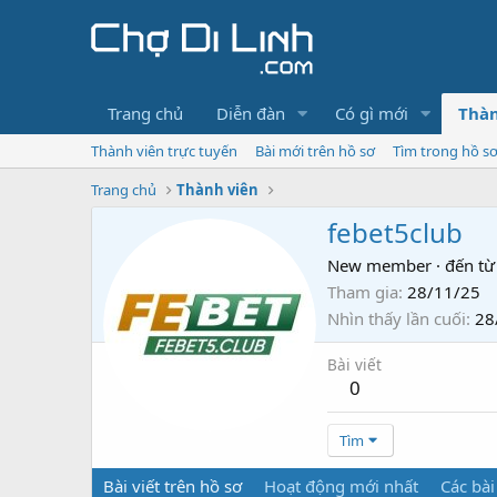
Trang chủ
Diễn đàn
Có gì mới
Thàn
Thành viên trực tuyến
Bài mới trên hồ sơ
Tìm trong hồ s
Trang chủ
Thành viên
febet5club
New member
·
đến từ
Tham gia
28/11/25
Nhìn thấy lần cuối
28
Bài viết
0
Tìm
Bài viết trên hồ sơ
Hoạt động mới nhất
Các bài