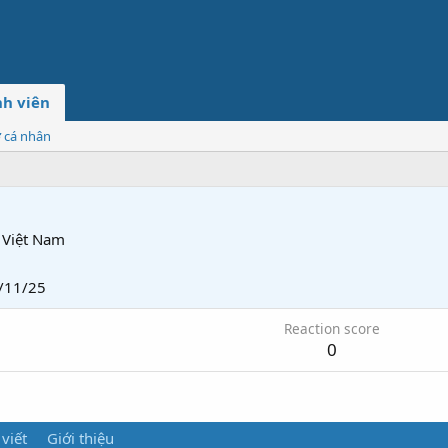
h viên
ơ cá nhân
Việt Nam
/11/25
Reaction score
0
 viết
Giới thiệu