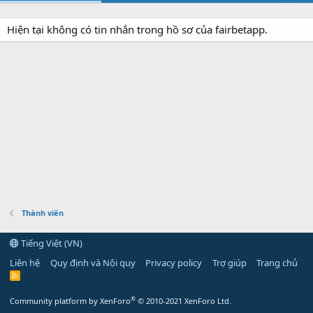
Hiện tại không có tin nhắn trong hồ sơ của fairbetapp.
Thành viên
Tiếng Việt (VN)
Liên hệ
Quy định và Nội quy
Privacy policy
Trợ giúp
Trang chủ
R
S
S
®
Community platform by XenForo
© 2010-2021 XenForo Ltd.