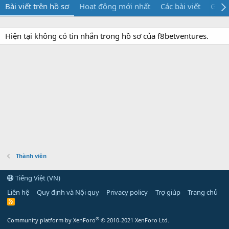
Bài viết trên hồ sơ
Hoạt động mới nhất
Các bài viết
Giới 
Hiện tại không có tin nhắn trong hồ sơ của f8betventures.
Thành viên
Tiếng Việt (VN)
Liên hệ
Quy định và Nội quy
Privacy policy
Trợ giúp
Trang chủ
R
S
S
®
Community platform by XenForo
© 2010-2021 XenForo Ltd.