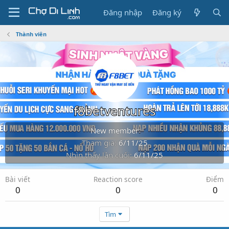
Đăng nhập
Đăng ký
Thành viên
f8betventures
New member
Tham gia
6/11/25
Nhìn thấy lần cuối
6/11/25
Bài viết
Reaction score
Điểm
0
0
0
Tìm