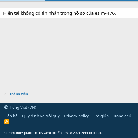
Hiện tại không có tin nhắn trong hồ sơ của esim-476.
Thành viên
Tiếng Việt (VN)
Liên hệ
Quy định và Nội quy
Privacy policy
Trợ giúp
Trang chủ
R
S
S
®
Community platform by XenForo
© 2010-2021 XenForo Ltd.