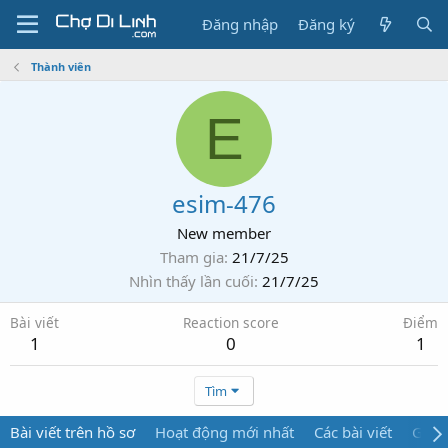
Đăng nhập
Đăng ký
Thành viên
E
esim-476
New member
Tham gia
21/7/25
Nhìn thấy lần cuối
21/7/25
Bài viết
Reaction score
Điểm
1
0
1
Tìm
Bài viết trên hồ sơ
Hoạt động mới nhất
Các bài viết
Giới 