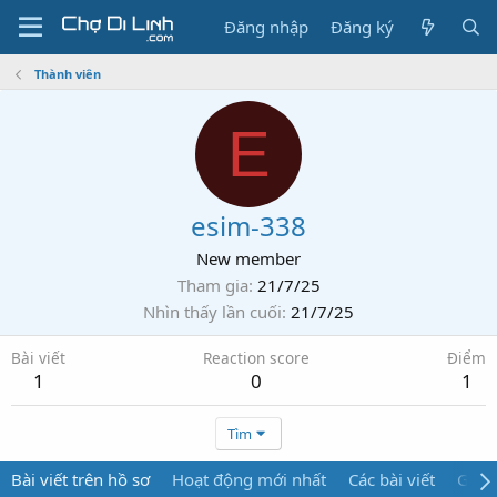
Đăng nhập
Đăng ký
Thành viên
E
esim-338
New member
Tham gia
21/7/25
Nhìn thấy lần cuối
21/7/25
Bài viết
Reaction score
Điểm
1
0
1
Tìm
Bài viết trên hồ sơ
Hoạt động mới nhất
Các bài viết
Giới 