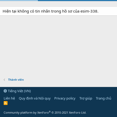
Hiện tại không có tin nhắn trong hồ sơ của esim-338.
Thành viên
Tiếng Việt (VN)
Liên hệ
Quy định và Nội quy
Privacy policy
Trợ giúp
Trang chủ
R
S
S
®
Community platform by XenForo
© 2010-2021 XenForo Ltd.