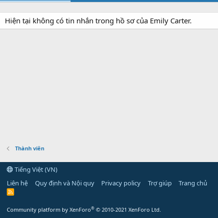
Hiện tại không có tin nhắn trong hồ sơ của Emily Carter.
Thành viên
Tiếng Việt (VN)
Liên hệ
Quy định và Nội quy
Privacy policy
Trợ giúp
Trang chủ
R
S
S
®
Community platform by XenForo
© 2010-2021 XenForo Ltd.