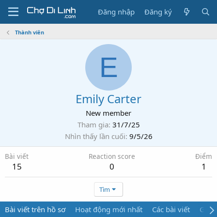
Đăng nhập
Đăng ký
Thành viên
E
Emily Carter
New member
Tham gia
31/7/25
Nhìn thấy lần cuối
9/5/26
Bài viết
Reaction score
Điểm
15
0
1
Tìm
Bài viết trên hồ sơ
Hoạt động mới nhất
Các bài viết
Giới 