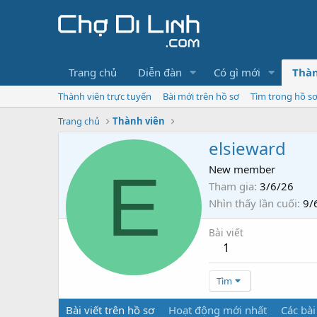
Trang chủ
Diễn đàn
Có gì mới
Thàn
Thành viên trực tuyến
Bài mới trên hồ sơ
Tìm trong hồ s
Trang chủ
Thành viên
elsieward
E
New member
Tham gia
3/6/26
Nhìn thấy lần cuối
9/
Bài viết
1
Tìm
Bài viết trên hồ sơ
Hoạt động mới nhất
Các bài