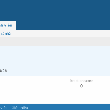
h viên
ơ cá nhân
6/26
Reaction score
0
 viết
Giới thiệu