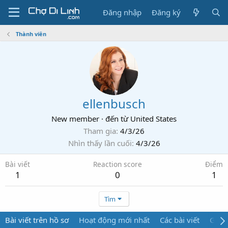
Đăng nhập
Đăng ký
Thành viên
ellenbusch
New member
·
đến từ
United States
Tham gia
4/3/26
Nhìn thấy lần cuối
4/3/26
Bài viết
Reaction score
Điểm
1
0
1
Tìm
Bài viết trên hồ sơ
Hoạt động mới nhất
Các bài viết
Giới 