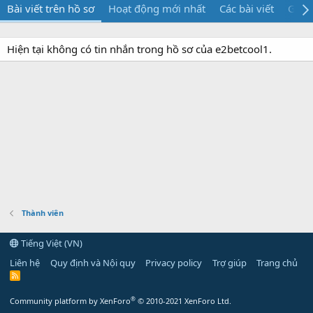
Bài viết trên hồ sơ
Hoạt động mới nhất
Các bài viết
Giới 
Hiện tại không có tin nhắn trong hồ sơ của e2betcool1.
Thành viên
Tiếng Việt (VN)
Liên hệ
Quy định và Nội quy
Privacy policy
Trợ giúp
Trang chủ
R
S
S
®
Community platform by XenForo
© 2010-2021 XenForo Ltd.