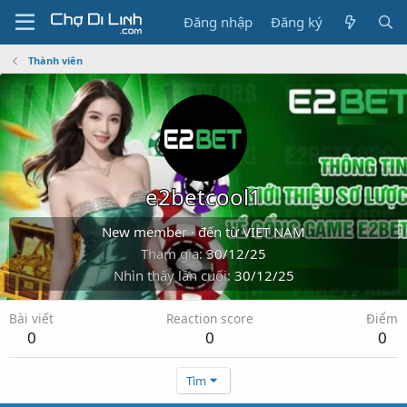
Đăng nhập
Đăng ký
Thành viên
e2betcool1
New member
·
đến từ
VIET NAM
Tham gia
30/12/25
Nhìn thấy lần cuối
30/12/25
Bài viết
Reaction score
Điểm
0
0
0
Tìm