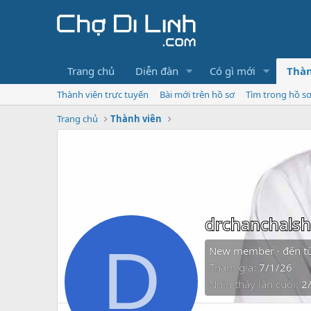
Trang chủ
Diễn đàn
Có gì mới
Thàn
Thành viên trực tuyến
Bài mới trên hồ sơ
Tìm trong hồ s
Trang chủ
Thành viên
drchanchals
D
New member
·
đến t
Tham gia
7/1/26
Nhìn thấy lần cuối
2