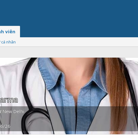
h viên
ơ cá nhân
harma
ừ
New Delhi
/6/26