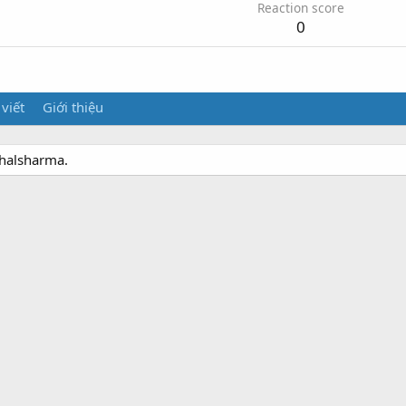
Reaction score
0
 viết
Giới thiệu
chalsharma.