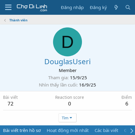
Đăng nhập
Đăng ký
Thành viên
D
DouglasUseri
Member
Tham gia
15/9/25
Nhìn thấy lần cuối
16/9/25
Bài viết
Reaction score
Điểm
72
0
6
Tìm
Bài viết trên hồ sơ
Hoạt động mới nhất
Các bài viết
Giới 