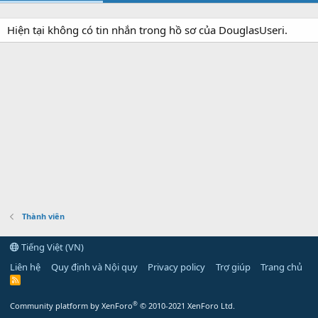
Hiện tại không có tin nhắn trong hồ sơ của DouglasUseri.
Thành viên
Tiếng Việt (VN)
Liên hệ
Quy định và Nội quy
Privacy policy
Trợ giúp
Trang chủ
R
S
S
®
Community platform by XenForo
© 2010-2021 XenForo Ltd.