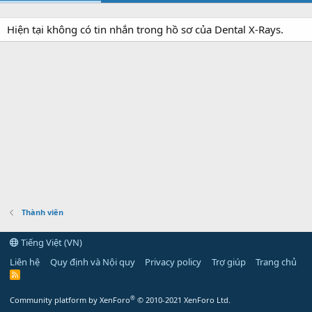
Hiện tại không có tin nhắn trong hồ sơ của Dental X-Rays.
Thành viên
Tiếng Việt (VN)
Liên hệ
Quy định và Nội quy
Privacy policy
Trợ giúp
Trang chủ
R
S
S
®
Community platform by XenForo
© 2010-2021 XenForo Ltd.