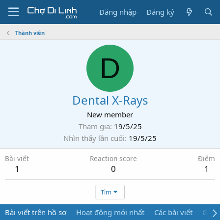
Đăng nhập
Đăng ký
Thành viên
D
Dental X-Rays
New member
Tham gia
19/5/25
Nhìn thấy lần cuối
19/5/25
Bài viết
Reaction score
Điểm
1
0
1
Tìm
Bài viết trên hồ sơ
Hoạt động mới nhất
Các bài viết
Giới 