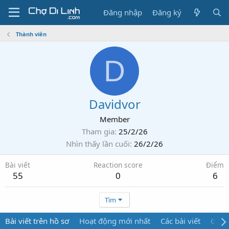
Đăng nhập
Đăng ký
Thành viên
D
Davidvor
Member
Tham gia
25/2/26
Nhìn thấy lần cuối
26/2/26
Bài viết
Reaction score
Điểm
55
0
6
Tìm
Bài viết trên hồ sơ
Hoạt động mới nhất
Các bài viết
Giới 