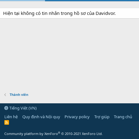
Hiện tại không có tin nhắn trong hồ sơ của Davidvor.
Thành viên
Tiếng Việt (VN)
Liên hệ
Quy định và Nội quy
Privacy policy
Trợ giúp
Trang chủ
R
S
S
®
Community platform by XenForo
© 2010-2021 XenForo Ltd.