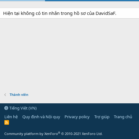
Hiện tại không có tin nhắn trong hồ sơ của DavidSaF.
Thành viên
Tiếng Việt (VN)
Liên hệ
Quy định và Nội quy
Privacy policy
Trợ giúp
Trang chủ
R
S
S
®
Community platform by XenForo
© 2010-2021 XenForo Ltd.