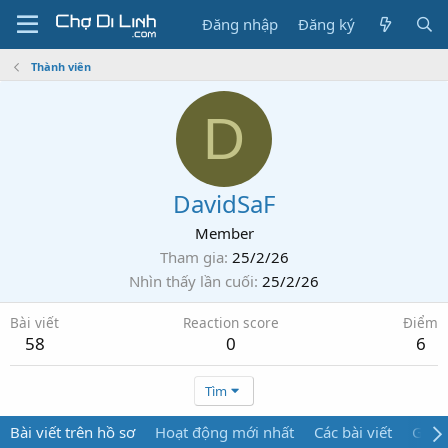
Đăng nhập
Đăng ký
Thành viên
D
DavidSaF
Member
Tham gia
25/2/26
Nhìn thấy lần cuối
25/2/26
Bài viết
Reaction score
Điểm
58
0
6
Tìm
Bài viết trên hồ sơ
Hoạt động mới nhất
Các bài viết
Giới 