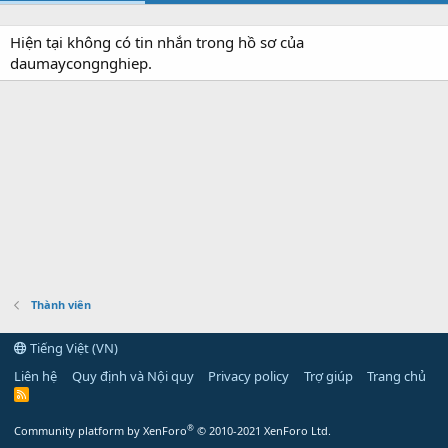
Hiện tại không có tin nhắn trong hồ sơ của
daumaycongnghiep.
Thành viên
Tiếng Việt (VN)
Liên hệ
Quy định và Nội quy
Privacy policy
Trợ giúp
Trang chủ
R
S
S
®
Community platform by XenForo
© 2010-2021 XenForo Ltd.