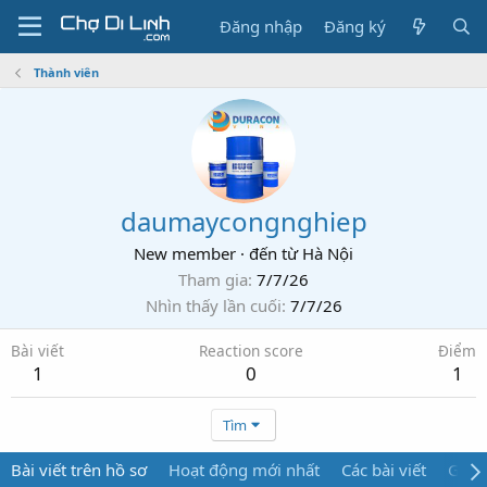
Đăng nhập
Đăng ký
Thành viên
daumaycongnghiep
New member
·
đến từ
Hà Nội
Tham gia
7/7/26
Nhìn thấy lần cuối
7/7/26
Bài viết
Reaction score
Điểm
1
0
1
Tìm
Bài viết trên hồ sơ
Hoạt động mới nhất
Các bài viết
Giới 