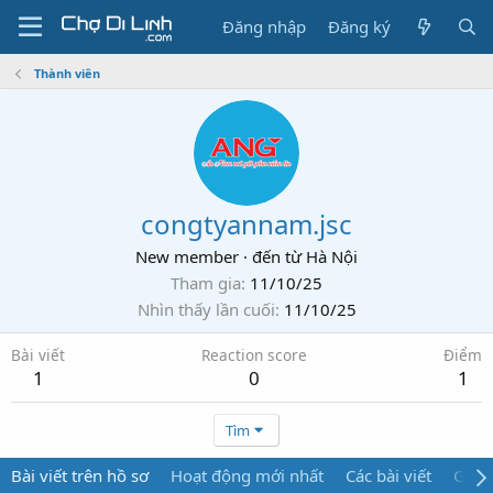
Đăng nhập
Đăng ký
Thành viên
congtyannam.jsc
New member
·
đến từ
Hà Nội
Tham gia
11/10/25
Nhìn thấy lần cuối
11/10/25
Bài viết
Reaction score
Điểm
1
0
1
Tìm
Bài viết trên hồ sơ
Hoạt động mới nhất
Các bài viết
Giới 