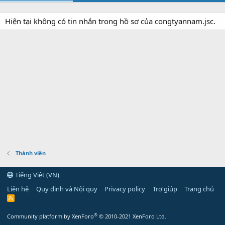
Hiện tại không có tin nhắn trong hồ sơ của congtyannam.jsc.
Thành viên
Tiếng Việt (VN)
Liên hệ
Quy định và Nội quy
Privacy policy
Trợ giúp
Trang chủ
R
S
S
®
Community platform by XenForo
© 2010-2021 XenForo Ltd.