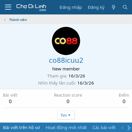
Đăng nhập
Đăng ký
Thành viên
co88icuu2
New member
Tham gia
16/3/26
Nhìn thấy lần cuối
16/3/26
Bài viết
Reaction score
Điểm
0
0
0
Tìm
Bài viết trên hồ sơ
Hoạt động mới nhất
Các bài viết
Giới 