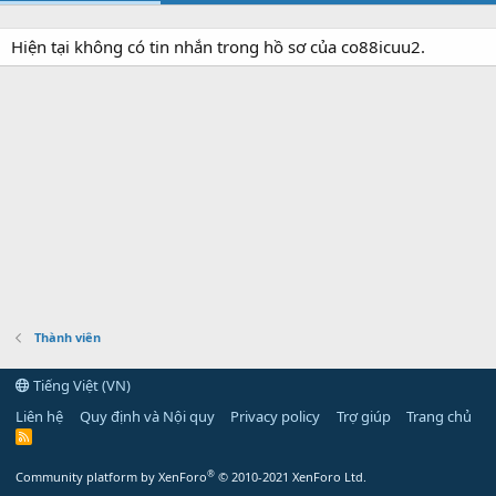
Hiện tại không có tin nhắn trong hồ sơ của co88icuu2.
Thành viên
Tiếng Việt (VN)
Liên hệ
Quy định và Nội quy
Privacy policy
Trợ giúp
Trang chủ
R
S
S
®
Community platform by XenForo
© 2010-2021 XenForo Ltd.