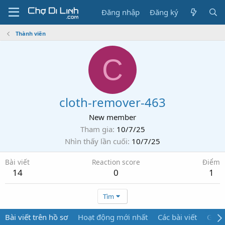
Đăng nhập
Đăng ký
Thành viên
C
cloth-remover-463
New member
Tham gia
10/7/25
Nhìn thấy lần cuối
10/7/25
Bài viết
Reaction score
Điểm
14
0
1
Tìm
Bài viết trên hồ sơ
Hoạt động mới nhất
Các bài viết
Giới 