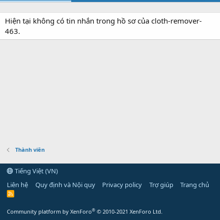
Hiện tại không có tin nhắn trong hồ sơ của cloth-remover-
463.
Thành viên
Tiếng Việt (VN)
Liên hệ
Quy định và Nội quy
Privacy policy
Trợ giúp
Trang chủ
R
S
S
®
Community platform by XenForo
© 2010-2021 XenForo Ltd.