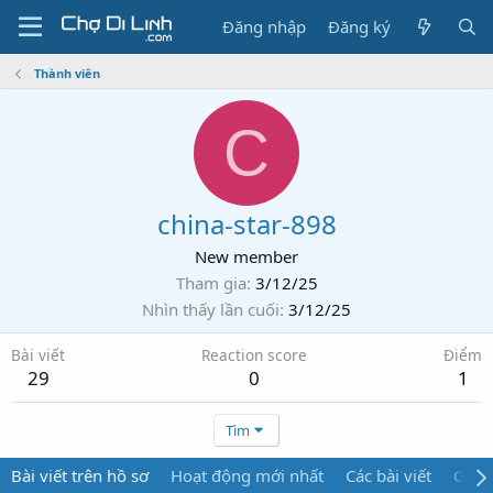
Đăng nhập
Đăng ký
Thành viên
C
china-star-898
New member
Tham gia
3/12/25
Nhìn thấy lần cuối
3/12/25
Bài viết
Reaction score
Điểm
29
0
1
Tìm
Bài viết trên hồ sơ
Hoạt động mới nhất
Các bài viết
Giới 