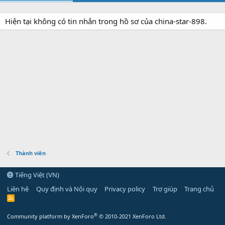
Hiện tại không có tin nhắn trong hồ sơ của china-star-898.
Thành viên
Tiếng Việt (VN)
Liên hệ
Quy định và Nội quy
Privacy policy
Trợ giúp
Trang chủ
R
S
S
®
Community platform by XenForo
© 2010-2021 XenForo Ltd.