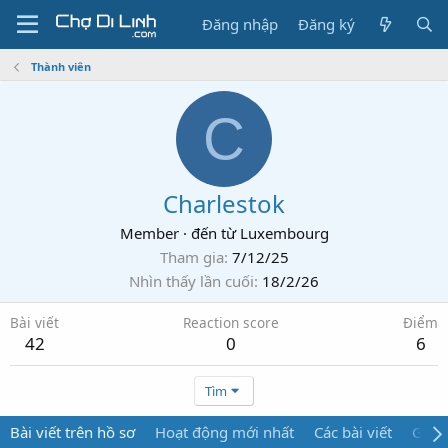
Đăng nhập
Đăng ký
Thành viên
C
Charlestok
Member
·
đến từ
Luxembourg
Tham gia
7/12/25
Nhìn thấy lần cuối
18/2/26
Bài viết
Reaction score
Điểm
42
0
6
Tìm
Bài viết trên hồ sơ
Hoạt động mới nhất
Các bài viết
Giới 