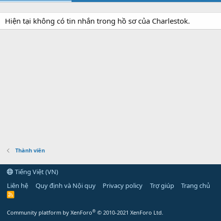
Hiện tại không có tin nhắn trong hồ sơ của Charlestok.
Thành viên
Tiếng Việt (VN)
Liên hệ
Quy định và Nội quy
Privacy policy
Trợ giúp
Trang chủ
R
S
S
®
Community platform by XenForo
© 2010-2021 XenForo Ltd.