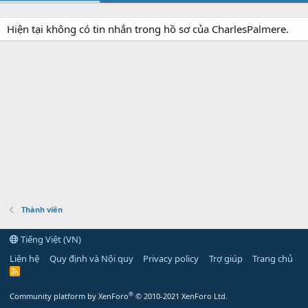
Hiện tại không có tin nhắn trong hồ sơ của CharlesPalmere.
Thành viên
Tiếng Việt (VN)
Liên hệ
Quy định và Nội quy
Privacy policy
Trợ giúp
Trang chủ
R
S
S
®
Community platform by XenForo
© 2010-2021 XenForo Ltd.