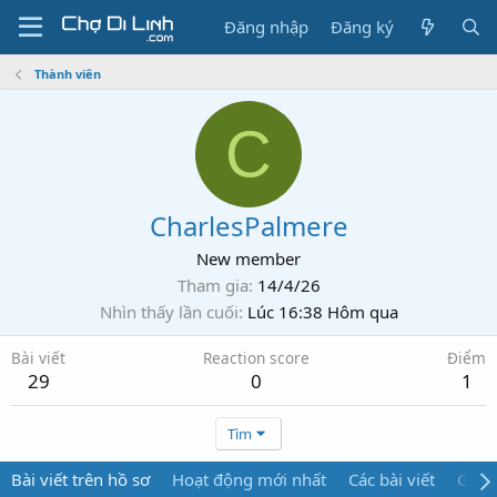
Đăng nhập
Đăng ký
Thành viên
C
CharlesPalmere
New member
Tham gia
14/4/26
Nhìn thấy lần cuối
Lúc 16:38 Hôm qua
Bài viết
Reaction score
Điểm
29
0
1
Tìm
Bài viết trên hồ sơ
Hoạt động mới nhất
Các bài viết
Giới 