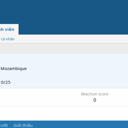
h viên
ơ cá nhân
Mozambique
10/25
Reaction score
0
 viết
Giới thiệu