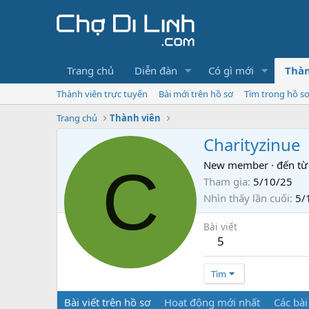
Trang chủ
Diễn đàn
Có gì mới
Thàn
Thành viên trực tuyến
Bài mới trên hồ sơ
Tìm trong hồ s
Trang chủ
Thành viên
Charityzinue
C
New member
·
đến từ
Tham gia
5/10/25
Nhìn thấy lần cuối
5/
Bài viết
5
Tìm
Bài viết trên hồ sơ
Hoạt động mới nhất
Các bài