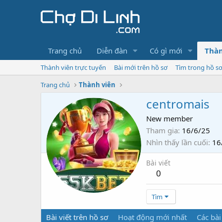
Trang chủ
Diễn đàn
Có gì mới
Thàn
Thành viên trực tuyến
Bài mới trên hồ sơ
Tìm trong hồ s
Trang chủ
Thành viên
centromais
New member
Tham gia
16/6/25
Nhìn thấy lần cuối
16
Bài viết
0
Tìm
Bài viết trên hồ sơ
Hoạt động mới nhất
Các bài