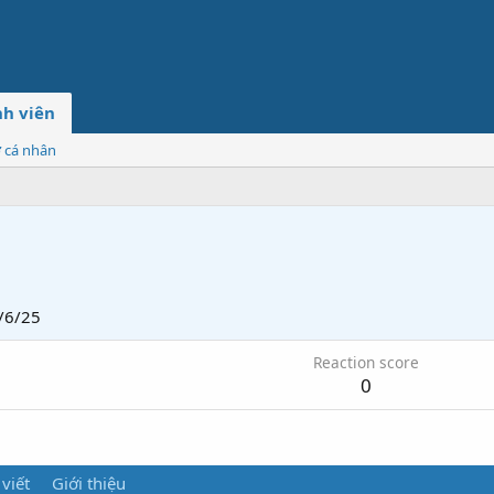
h viên
ơ cá nhân
/6/25
Reaction score
0
 viết
Giới thiệu