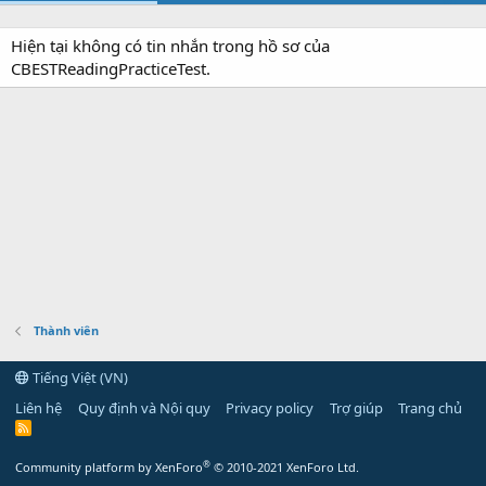
Hiện tại không có tin nhắn trong hồ sơ của
CBESTReadingPracticeTest.
Thành viên
Tiếng Việt (VN)
Liên hệ
Quy định và Nội quy
Privacy policy
Trợ giúp
Trang chủ
R
S
S
®
Community platform by XenForo
© 2010-2021 XenForo Ltd.