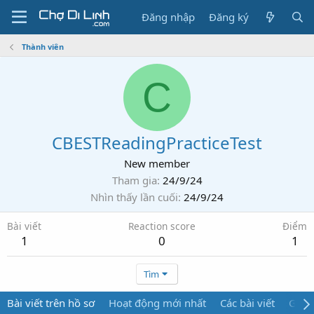
Đăng nhập
Đăng ký
Thành viên
C
CBESTReadingPracticeTest
New member
Tham gia
24/9/24
Nhìn thấy lần cuối
24/9/24
Bài viết
Reaction score
Điểm
1
0
1
Tìm
Bài viết trên hồ sơ
Hoạt động mới nhất
Các bài viết
Giới 