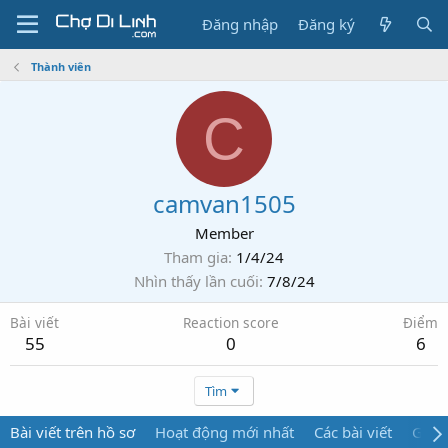
Đăng nhập
Đăng ký
Thành viên
C
camvan1505
Member
Tham gia
1/4/24
Nhìn thấy lần cuối
7/8/24
Bài viết
Reaction score
Điểm
55
0
6
Tìm
Bài viết trên hồ sơ
Hoạt động mới nhất
Các bài viết
Giới 