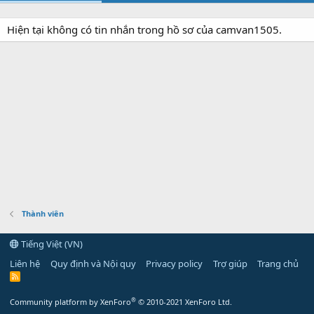
Hiện tại không có tin nhắn trong hồ sơ của camvan1505.
Thành viên
Tiếng Việt (VN)
Liên hệ
Quy định và Nội quy
Privacy policy
Trợ giúp
Trang chủ
R
S
S
®
Community platform by XenForo
© 2010-2021 XenForo Ltd.