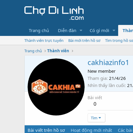
Trang chủ
Diễn đàn
Có gì mới
Thàn
Thành viên trực tuyến
Bài mới trên hồ sơ
Tìm trong hồ s
Trang chủ
Thành viên
cakhiazinfo1
New member
Tham gia
21/4/26
Nhìn thấy lần cuối
21
Bài viết
0
Tìm
Bài viết trên hồ sơ
Hoạt động mới nhất
Các bài