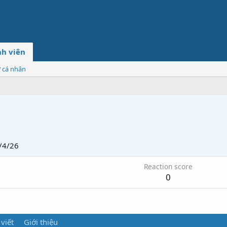
h viên
ơ cá nhân
/4/26
Reaction score
0
 viết
Giới thiệu