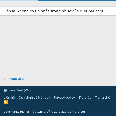
Hiện tại không có tin nhắn trong hồ sơ của c168builders.
Thành viên
Tiếng Việt (VN)
Liên hệ
Quy định và Nội quy
Privacy policy
Trợ giúp
Trang chủ
R
S
S
®
Community platform by XenForo
© 2010-2021 XenForo Ltd.