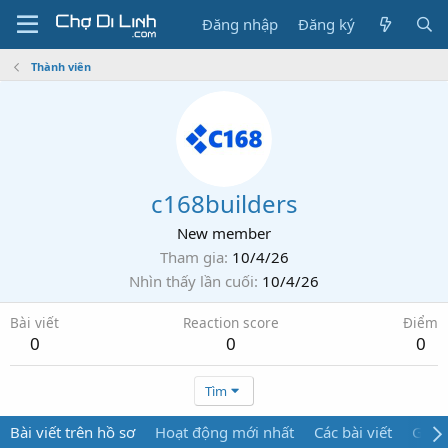
Đăng nhập
Đăng ký
Thành viên
c168builders
New member
Tham gia
10/4/26
Nhìn thấy lần cuối
10/4/26
Bài viết
Reaction score
Điểm
0
0
0
Tìm
Bài viết trên hồ sơ
Hoạt động mới nhất
Các bài viết
Giới 