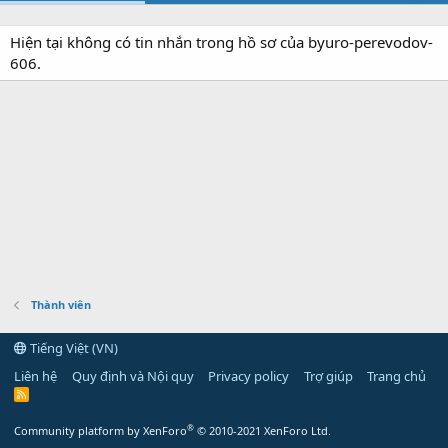
Hiện tại không có tin nhắn trong hồ sơ của byuro-perevodov-
606.
Thành viên
Tiếng Việt (VN)
Liên hệ
Quy định và Nội quy
Privacy policy
Trợ giúp
Trang chủ
R
S
S
®
Community platform by XenForo
© 2010-2021 XenForo Ltd.