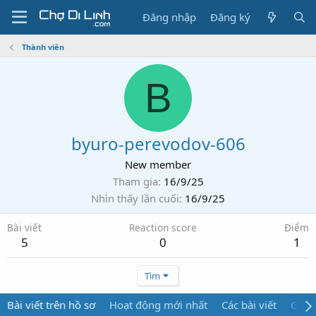
Đăng nhập
Đăng ký
Thành viên
B
byuro-perevodov-606
New member
Tham gia
16/9/25
Nhìn thấy lần cuối
16/9/25
Bài viết
Reaction score
Điểm
5
0
1
Tìm
Bài viết trên hồ sơ
Hoạt động mới nhất
Các bài viết
Giới 