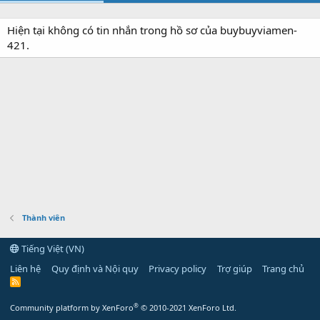
Hiện tại không có tin nhắn trong hồ sơ của buybuyviamen-
421.
Thành viên
Tiếng Việt (VN)
Liên hệ
Quy định và Nội quy
Privacy policy
Trợ giúp
Trang chủ
R
S
S
®
Community platform by XenForo
© 2010-2021 XenForo Ltd.