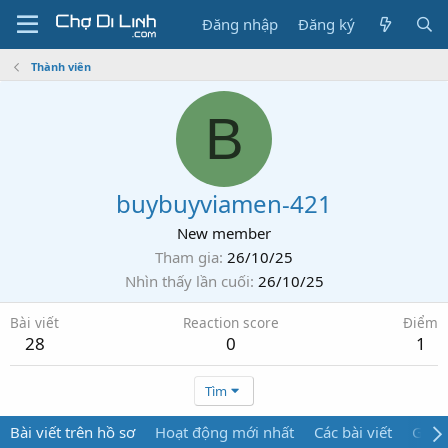
Đăng nhập
Đăng ký
Thành viên
B
buybuyviamen-421
New member
Tham gia
26/10/25
Nhìn thấy lần cuối
26/10/25
Bài viết
Reaction score
Điểm
28
0
1
Tìm
Bài viết trên hồ sơ
Hoạt động mới nhất
Các bài viết
Giới 