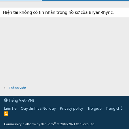
Hiện tại không có tin nhắn trong hồ sơ của BryanRhync.
Thành viên
Tiếng Việt (VN)
Liên hệ
Quy định và Nội quy
Privacy policy
Trợ giúp
Trang chủ
R
S
S
®
Community platform by XenForo
© 2010-2021 XenForo Ltd.