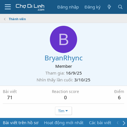
Đăng nhập
Đăng ký
Thành viên
B
BryanRhync
Member
Tham gia
16/9/25
Nhìn thấy lần cuối
3/10/25
Bài viết
Reaction score
Điểm
71
0
6
Tìm
Bài viết trên hồ sơ
Hoạt động mới nhất
Các bài viết
Giới 