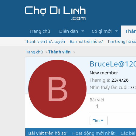
Trang chủ
Diễn đàn
Có gì mới
Thàn
Thành viên trực tuyến
Bài mới trên hồ sơ
Tìm trong hồ s
Trang chủ
Thành viên
BruceLe@12
B
New member
Tham gia
23/4/26
Nhìn thấy lần cuối
7/
Bài viết
1
Tìm
Bài viết trên hồ sơ
Hoạt động mới nhất
Các bài