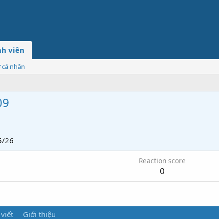
h viên
ơ cá nhân
09
5/26
Reaction score
0
 viết
Giới thiệu