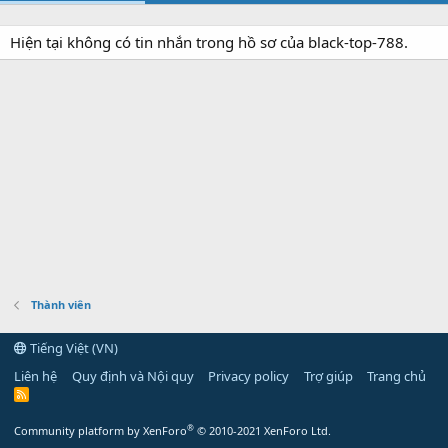
Hiện tại không có tin nhắn trong hồ sơ của black-top-788.
Thành viên
Tiếng Việt (VN)
Liên hệ
Quy định và Nội quy
Privacy policy
Trợ giúp
Trang chủ
R
S
S
®
Community platform by XenForo
© 2010-2021 XenForo Ltd.