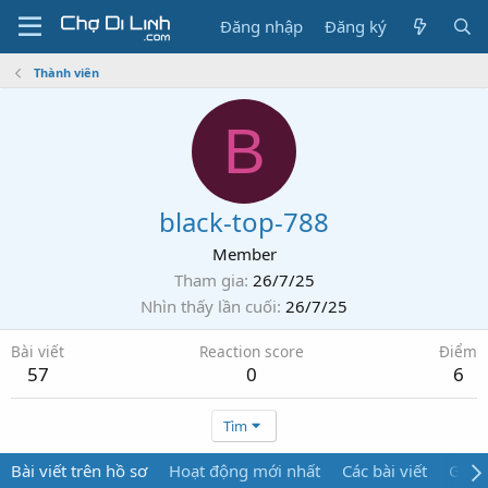
Đăng nhập
Đăng ký
Thành viên
B
black-top-788
Member
Tham gia
26/7/25
Nhìn thấy lần cuối
26/7/25
Bài viết
Reaction score
Điểm
57
0
6
Tìm
Bài viết trên hồ sơ
Hoạt động mới nhất
Các bài viết
Giới 