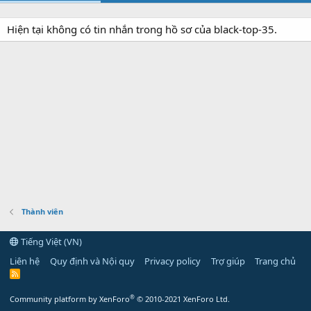
Hiện tại không có tin nhắn trong hồ sơ của black-top-35.
Thành viên
Tiếng Việt (VN)
Liên hệ
Quy định và Nội quy
Privacy policy
Trợ giúp
Trang chủ
R
S
S
®
Community platform by XenForo
© 2010-2021 XenForo Ltd.