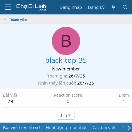
Đăng nhập
Đăng ký
Thành viên
B
black-top-35
New member
Tham gia
26/7/25
Nhìn thấy lần cuối
26/7/25
Bài viết
Reaction score
Điểm
29
0
1
Tìm
Bài viết trên hồ sơ
Hoạt động mới nhất
Các bài viết
Giới 