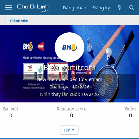
Đăng nhập
Đăng ký
Thành viên
Bk8sportitcom
New member
·
đến từ
Vietnam
Tham gia
10/2/26
Nhìn thấy lần cuối
10/2/26
Bài viết
Reaction score
Điểm
0
0
0
Tìm