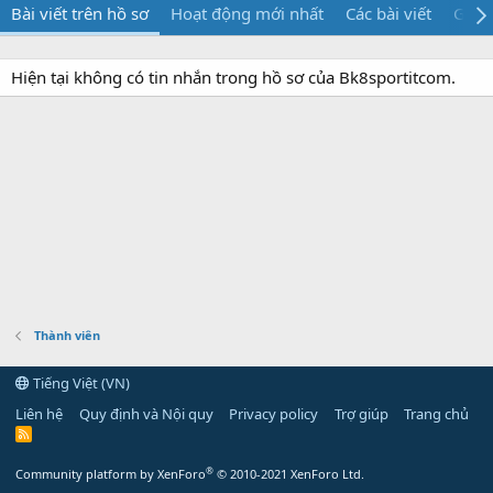
Bài viết trên hồ sơ
Hoạt động mới nhất
Các bài viết
Giới 
Hiện tại không có tin nhắn trong hồ sơ của Bk8sportitcom.
Thành viên
Tiếng Việt (VN)
Liên hệ
Quy định và Nội quy
Privacy policy
Trợ giúp
Trang chủ
R
S
S
®
Community platform by XenForo
© 2010-2021 XenForo Ltd.