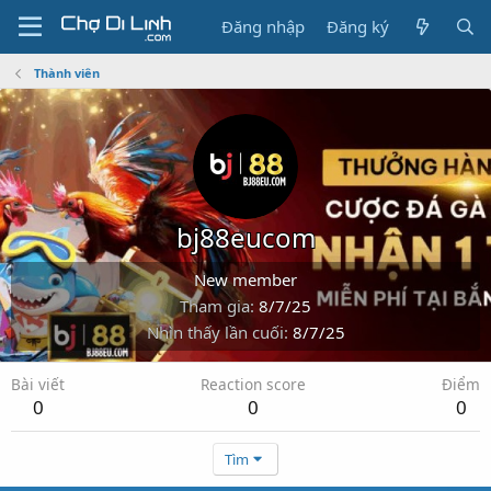
Đăng nhập
Đăng ký
Thành viên
bj88eucom
New member
Tham gia
8/7/25
Nhìn thấy lần cuối
8/7/25
Bài viết
Reaction score
Điểm
0
0
0
Tìm