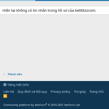
Hiện tại không có tin nhắn trong hồ sơ của bet88zzcom.
Thành viên
Tiếng Việt (VN)
Liên hệ
Quy định và Nội quy
Privacy policy
Trợ giúp
Trang chủ
R
S
S
®
Community platform by XenForo
© 2010-2021 XenForo Ltd.