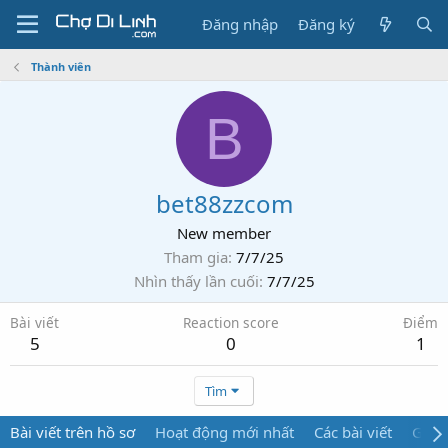
Đăng nhập
Đăng ký
Thành viên
B
bet88zzcom
New member
Tham gia
7/7/25
Nhìn thấy lần cuối
7/7/25
Bài viết
Reaction score
Điểm
5
0
1
Tìm
Bài viết trên hồ sơ
Hoạt động mới nhất
Các bài viết
Giới 