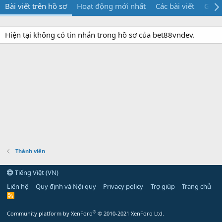
Bài viết trên hồ sơ
Hoạt động mới nhất
Các bài viết
Giới 
Hiện tại không có tin nhắn trong hồ sơ của bet88vndev.
Thành viên
Tiếng Việt (VN)
Liên hệ
Quy định và Nội quy
Privacy policy
Trợ giúp
Trang chủ
R
S
S
®
Community platform by XenForo
© 2010-2021 XenForo Ltd.