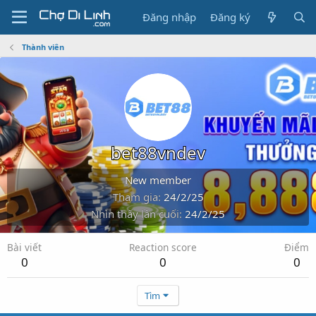
Đăng nhập
Đăng ký
Thành viên
bet88vndev
New member
Tham gia
24/2/25
Nhìn thấy lần cuối
24/2/25
Bài viết
Reaction score
Điểm
0
0
0
Tìm